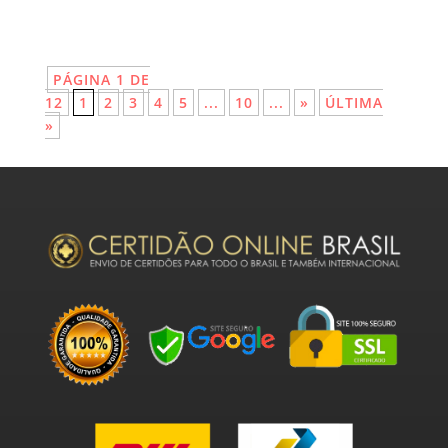
PÁGINA 1 DE
12
1
2
3
4
5
...
10
...
»
ÚLTIMA
»